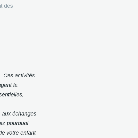
nt des
. Ces activités
agent la
entielles,
ce aux échanges
rez pourquoi
 de votre enfant