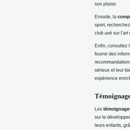
son plaisir.
Ensuite, la
compa
sport, recherchez
club axé sur l'art
Enfin, consultez 
fournir des infor
recommandations d
sérieux et leur b
expérience enric
Témoignages
Les
témoignage
sur le développe
leurs enfants, gr