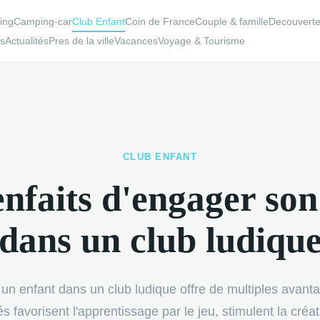
ing
Camping-car
Club Enfant
Coin de France
Couple & famille
Decouvert
ns
Actualités
Pres de la ville
Vacances
Voyage & Tourisme
CLUB ENFANT
enfaits d'engager son
dans un club ludiqu
un enfant dans un club ludique offre de multiples avant
tés favorisent l'apprentissage par le jeu, stimulent la créati