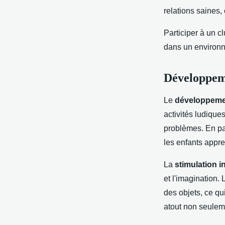
relations saines,
Participer à un c
dans un environne
Développeme
Le
développemen
activités ludique
problèmes. En par
les enfants appre
La
stimulation in
et l'imagination.
des objets, ce qu
atout non seuleme