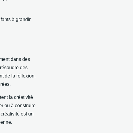
fants à grandir
ement dans des
r résoudre des
t de la réflexion,
irées.
ent la créativité
er ou à construire
créativité est un
ienne.