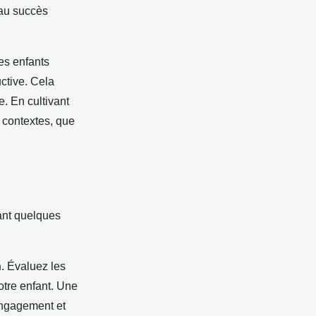
 au succès
es enfants
ctive. Cela
. En cultivant
 contextes, que
ant quelques
n
. Évaluez les
votre enfant. Une
 engagement et