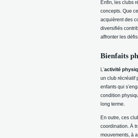
Enfin, les clubs 
concepts. Que ce s
acquièrent des c
diversifiés contr
affronter les défi
Bienfaits p
L'
activité physi
un club récréatif
enfants qui s'en
condition physiqu
long terme.
En outre, ces cl
coordination. À t
mouvements, à amé