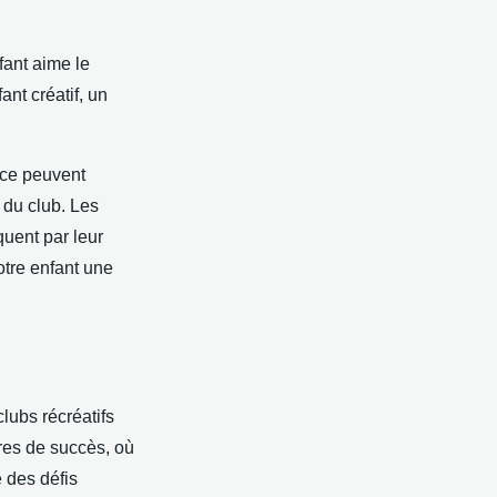
nfant aime le
ant créatif, un
nce peuvent
 du club. Les
quent par leur
otre enfant une
clubs récréatifs
res de succès, où
 des défis