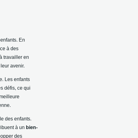
enfants. En
âce à des
 travailler en
leur avenir.
e. Les enfants
s défis, ce qui
meilleure
enne.
ale des enfants.
tribuent à un
bien-
lopper des