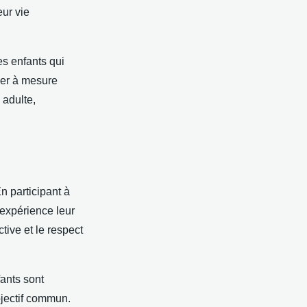
eur vie
es enfants qui
ger à mesure
 adulte,
En participant à
 expérience leur
ive et le respect
fants sont
bjectif commun.