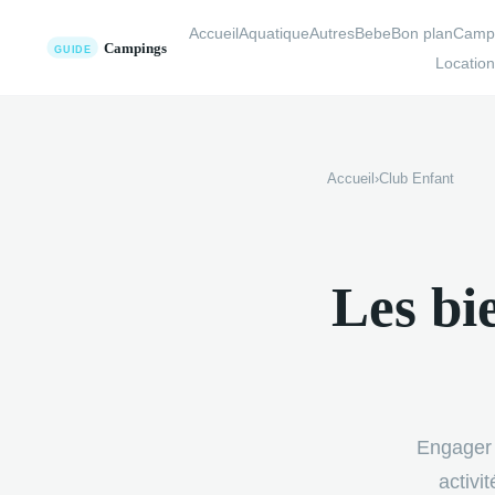
Accueil
Aquatique
Autres
Bebe
Bon plan
Camp
Locatio
Accueil
›
Club Enfant
Les bi
Engager 
activi