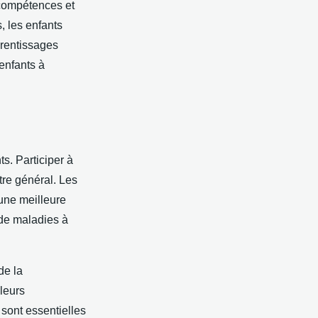
 compétences et
s, les enfants
prentissages
 enfants à
s. Participer à
être général. Les
une meilleure
 de maladies à
de la
 leurs
 sont essentielles